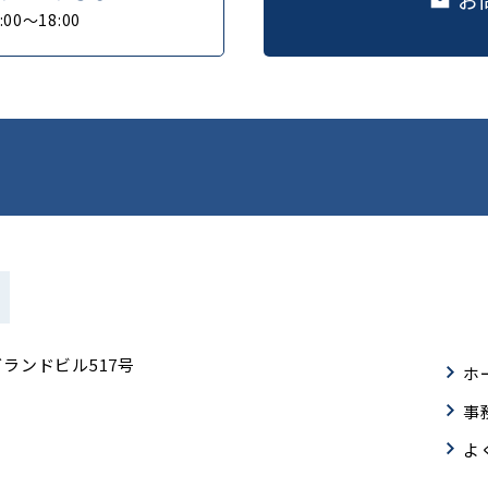
0～18:00
グランドビル517号
ホ
事
よ