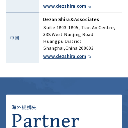
www.dezshira.com
Dezan Shira＆Associates
Suite 1803-1805, Tian An Centre,
338 West Nanjing Road
中国
Huangpu District
Shanghai,China 200003
www.dezshira.com
海外提携先
Partner