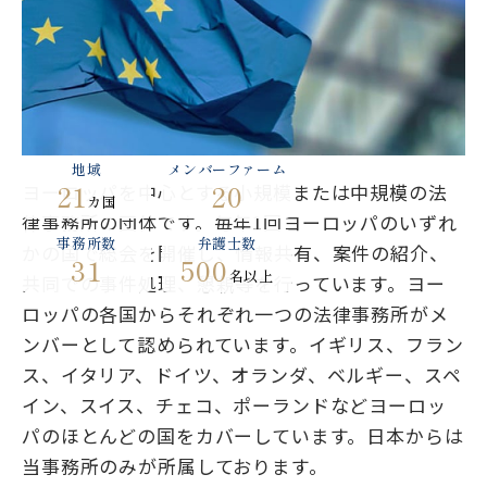
地域
メンバーファーム
21
20
ヨーロッパを中心とする小規模または中規模の法
カ国
律事務所の団体です。毎年1回ヨーロッパのいずれ
事務所数
弁護士数
かの国で総会を開催し、情報共有、案件の紹介、
31
500
名以上
共同での事件処理、懇親等を行っています。ヨー
ロッパの各国からそれぞれ一つの法律事務所がメ
ンバーとして認められています。イギリス、フラン
ス、イタリア、ドイツ、オランダ、ベルギー、スペ
イン、スイス、チェコ、ポーランドなどヨーロッ
パのほとんどの国をカバーしています。日本からは
当事務所のみが所属しております。