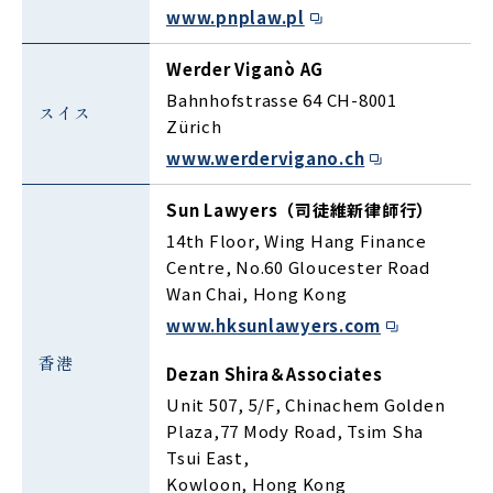
www.pnplaw.pl
Werder Viganò AG
Bahnhofstrasse 64 CH-8001
スイス
Zürich
www.werdervigano.ch
Sun Lawyers（司徒維新律師行）
14th Floor, Wing Hang Finance
Centre, No.60 Gloucester Road
Wan Chai, Hong Kong
www.hksunlawyers.com
香港
Dezan Shira＆Associates
Unit 507, 5/F, Chinachem Golden
Plaza,77 Mody Road, Tsim Sha
Tsui East,
Kowloon, Hong Kong