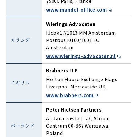
75006 Paris, France
www.mandel-office.com
Wieringa Advocaten
IJdok17/1013 MM Amsterdam
オランダ
Postbus10100/1001 EC
Amsterdam
www.wieringa-advocaten.nl
Brabners LLP
Horton House Exchange Flags
イギリス
Liverpool Merseyside UK
www.brabners.com
Peter Nielsen Partners
Al. Jana Pawla II 27, Atrium
ポーランド
Centrum 00-867 Warszawa,
Poland