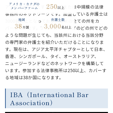
アメリカ・カナダの
250
アメリカを中心とする小規模または中規模の法律
以上
メンバーファーム
事務所のネットワークです。加盟している弁護士は
地域
弁護士数
3000名以上となっており、全米の全ての州をカ
38
3,000
バーしています。アメリカやカナダのどの州でどの
カ国
名以上
ような問題が生じても、当該州における当該分野
の専門家の弁護士を紹介いただけることになりま
す。現在は、アジア太平洋チャプターとして日本、
香港、シンガポール、タイ、オーストラリア、
ニュージーランドなどのネットワークを構築して
います。参加する法律事務所は250以上、カバーす
る地域は38か国になります。
IBA（International Bar
Association）