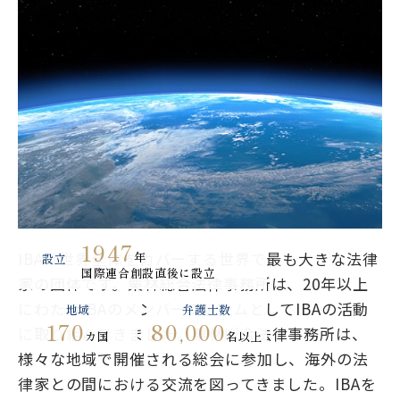
1947
IBAは世界全体をカバーする世界で最も大きな法律
年
設立
国際連合創設直後に設立
家の団体です。栗林総合法律事務所は、20年以上
にわたりIBAのメンバーファームとしてIBAの活動
地域
弁護士数
170
80,000
に取り組んできました。栗林総合法律事務所は、
カ国
名以上
様々な地域で開催される総会に参加し、海外の法
律家との間における交流を図ってきました。IBAを