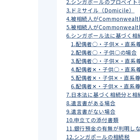
2.シンガポールのプロベイ
3.ドミサイル（Domicile）
4.被相続人がCommonwe
5.被相続人がCommonwe
6.シンガポール法に基づく
1.配偶者○・子供✕・直系
2.配偶者○・子供○の場合
3.配偶者○・子供✕・直系
4.配偶者✕・子供○・直系
5.配偶者✕・子供✕・直系
6.配偶者✕・子供✕・直系
7.日本法に基づく相続分と相
8.遺言書がある場合
9.遺言書がない場合
10.申立ての添付書類
11.銀行預金の有無が判明し
12.シンガポールの相続税