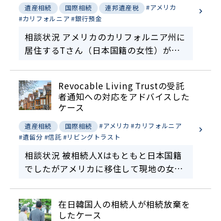
#アメリカ
遺産相続
国際相続
連邦遺産税
#カリフォルニア
#銀行預金
相談状況 アメリカのカリフォルニア州に
居住するTさん（日本国籍の女性）が亡
くなりました。Tさんは、生前アメリカ
の会社に勤務していた時に401Kに加入し
Revocable Living Trustの受託
ており、その後別の会社に移った時に、
者通知への対応をアドバイスした
個人退職年金プ…
ケース
#アメリカ
#カリフォルニア
遺産相続
国際相続
#遺留分
#信託
#リビングトラスト
相談状況 被相続人Xはもともと日本国籍
でしたがアメリカに移住して現地の女性
と結婚したことからアメリカ国籍を取得
しました。Xにはお子様はおらず、奥様
在日韓国人の相続人が相続放棄を
にも先立たれました。Xは、Revocable
したケース