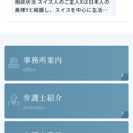
相談状況 スイス人のご主人Xは日本人の
奥様Yと結婚し、スイスを中心に生活を
していました。ご主人Xには前妻の間に
連れ子Aがいます。ご主人Xは、スイスに
現預金、保険、不動産などの資産を有す
るとともに、奥様…
事務所案内
Office
弁護士紹介
Attorneys