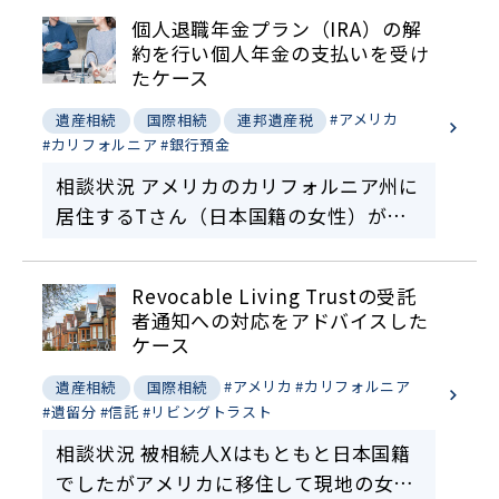
個人退職年金プラン（IRA）の解
約を行い個人年金の支払いを受け
たケース
#アメリカ
遺産相続
国際相続
連邦遺産税
#カリフォルニア
#銀行預金
相談状況 アメリカのカリフォルニア州に
居住するTさん（日本国籍の女性）が亡
くなりました。Tさんは、生前アメリカ
の会社に勤務していた時に401Kに加入し
Revocable Living Trustの受託
ており、その後別の会社に移った時に、
者通知への対応をアドバイスした
個人退職年金プ…
ケース
#アメリカ
#カリフォルニア
遺産相続
国際相続
#遺留分
#信託
#リビングトラスト
相談状況 被相続人Xはもともと日本国籍
でしたがアメリカに移住して現地の女性