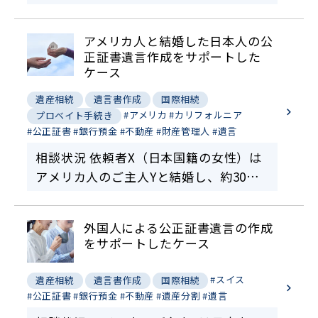
と結婚したことからアメリカ国籍を取得
しました。Xにはお子様はおらず、奥様
アメリカ人と結婚した日本人の公
にも先立たれました。Xは、Revocable
正証書遺言作成をサポートした
Livi…
ケース
遺産相続
遺言書作成
国際相続
#アメリカ
#カリフォルニア
プロベイト手続き
#公正証書
#銀行預金
#不動産
#財産管理人
#遺言
相談状況 依頼者X（日本国籍の女性）は
アメリカ人のご主人Yと結婚し、約30年
間カリフォルニア州で居住しています。
XとYとの間に子供はいません。Xはアメ
外国人による公正証書遺言の作成
リカに3000万円相当の銀行預金や証券口
をサポートしたケース
座を保有し…
#スイス
遺産相続
遺言書作成
国際相続
#公正証書
#銀行預金
#不動産
#遺産分割
#遺言