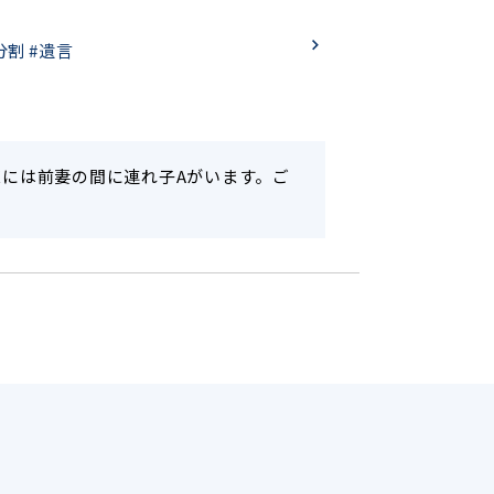
分割
#遺言
Xには前妻の間に連れ子Aがいます。ご