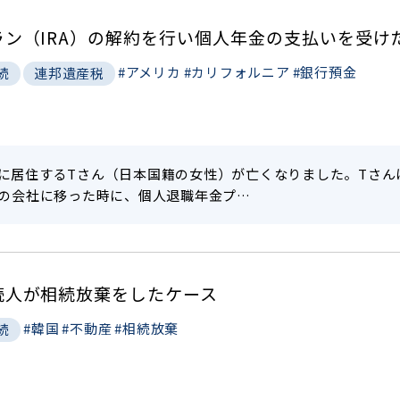
ン（IRA）の解約を行い個人年金の支払いを受け
#アメリカ
#カリフォルニア
#銀行預金
続
連邦遺産税
州に居住するTさん（日本国籍の女性）が亡くなりました。Tさ
別の会社に移った時に、個人退職年金プ…
続人が相続放棄をしたケース
#韓国
#不動産
#相続放棄
続