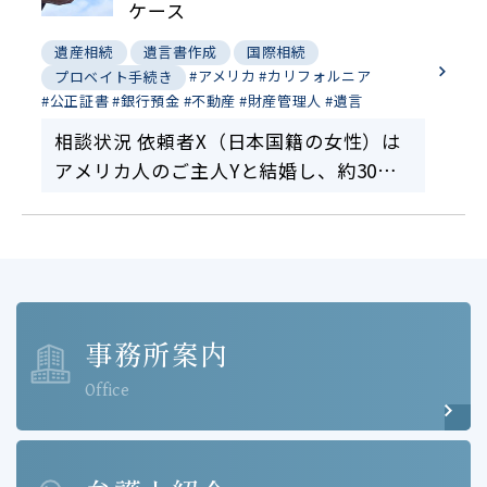
したが、被相続…
ケース
遺産相続
遺言書作成
国際相続
#アメリカ
#カリフォルニア
プロベイト手続き
#公正証書
#銀行預金
#不動産
#財産管理人
#遺言
相談状況 依頼者X（日本国籍の女性）は
アメリカ人のご主人Yと結婚し、約30年
間カリフォルニア州で居住しています。
XとYとの間に子供はいません。Xはアメ
リカに3000万円相当の銀行預金や証券口
座を保有し…
事務所案内
Office