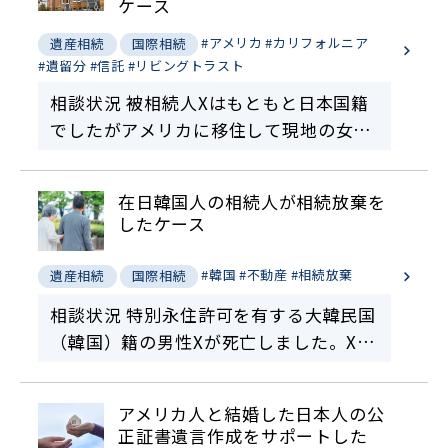
ケース
#アメリカ
#カリフォルニア
遺産相続
国際相続
#遺留分
#信託
#リビングトラスト
相談状況 被相続人Xはもともと日本国籍
でしたがアメリカに移住して現地の女性
と結婚したことからアメリカ国籍を取得
しました。Xにはお子様はおらず、奥様
在日韓国人の相続人が相続放棄を
にも先立たれました。Xは、Revocable
したケース
Livi…
#韓国
#不動産
#相続放棄
遺産相続
国際相続
相談状況 特別永住許可を有する大韓民国
（韓国）籍の男性Xが死亡しました。Xは
3億円程度の資産と8億円程度の負債を有
していました。そこで、Xの相続人（配
アメリカ人と結婚した日本人の公
偶者及び子）は、相続放棄を考えていま
正証書遺言作成をサポートした