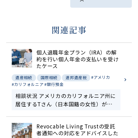
関連記事
個人退職年金プラン（IRA）の解
約を行い個人年金の支払いを受け
たケース
#アメリカ
遺産相続
国際相続
連邦遺産税
#カリフォルニア
#銀行預金
相談状況 アメリカのカリフォルニア州に
居住するTさん（日本国籍の女性）が亡
くなりました。Tさんは、生前アメリカ
の会社に勤務していた時に401Kに加入し
Revocable Living Trustの受託
ており、その後別の会社に移った時に、
者通知への対応をアドバイスした
個人退職年金プ…