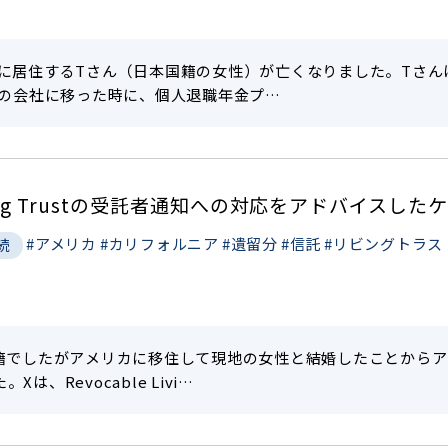
州に居住するTさん（日本国籍の女性）が亡くなりました。Tさ
別の会社に移った時に、個人退職年金プ…
Living Trustの受託者通知への対応をアドバイスした
#アメリカ
#カリフォルニア
#遺留分
#信託
#リビングトラス
続
国籍でしたがアメリカに移住して現地の女性と結婚したことからア
、Revocable Livi…