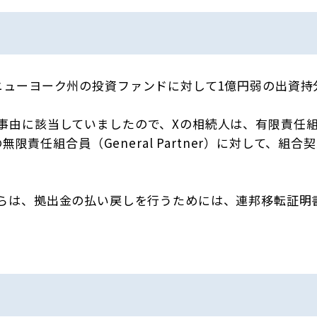
ニューヨーク州の投資ファンドに対して1億円弱の出資持
該当していましたので、Xの相続人は、有限責任組合契約（Li
の無限責任組合員（General Partner）に対して
）からは、拠出金の払い戻しを行うためには、連邦移転証明書（Tra